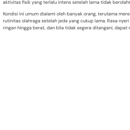
aktivitas fisik yang terlalu intens setelah lama tidak berolah
Kondisi ini umum dialami oleh banyak orang, terutama mere
rutinitas olahraga setelah jeda yang cukup lama. Rasa nyeri
ringan hingga berat, dan bila tidak segera ditangani, dapat
Cara Menangani Otot Tega
Jika Anda mengalami otot tegang, ada beberapa cara yang 
meredakannya. Berikut adalah beberapa solusi yang dapat
1. Perawatan di Rumah
Langkah pertama dalam mengatasi otot tegang adalah de
rumah. Salah satu metode yang paling efektif adalah deng
mengompres area yang terasa tegang selama 15-20 menit.
mengurangi peradangan dan meredakan nyeri. Selain itu, A
massage atau penggunaan alat bantu seperti roller foam 
otot yang tegang.
Selain itu, pastikan tubuh Anda mendapatkan waktu istirah