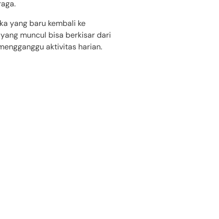
raga.
ka yang baru kembali ke
 yang muncul bisa berkisar dari
 mengganggu aktivitas harian.
ng
bisa Anda lakukan untuk
 Anda coba
ngan memberikan perawatan di
an menggunakan es untuk
 Ini akan membantu
nda bisa mencoba teknik self-
untuk membantu merilekskan
at yang cukup. Saat tubuh