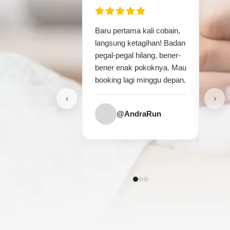
Baru pertama kali cobain,
Setel
langsung ketagihan! Badan
pegal
pegal-pegal hilang, bener-
langs
bener enak pokoknya. Mau
tera
booking lagi minggu depan.
titik
jiwa!
‹
›
@AndraRun