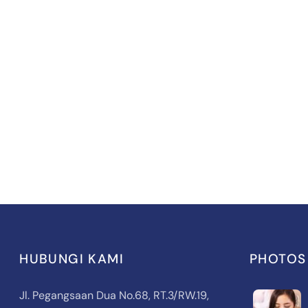
HUBUNGI KAMI
PHOTOS
Jl. Pegangsaan Dua No.68, RT.3/RW.19,