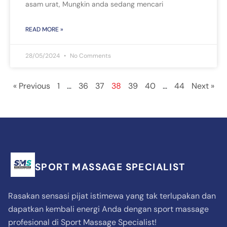
asam urat, Mungkin anda sedang mencari
READ MORE »
28/05/2024
No Comments
« Previous
1
…
36
37
38
39
40
…
44
Next »
SPORT MASSAGE SPECIALIST
Rasakan sensasi pijat istimewa yang tak terlupakan dan
dapatkan kembali energi Anda dengan sport massage
profesional di Sport Massage Specialist!