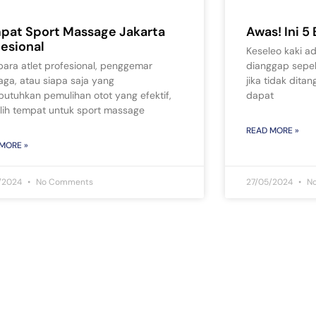
pat Sport Massage Jakarta
Awas! Ini 5
fesional
Keseleo kaki a
para atlet profesional, penggemar
dianggap sepel
aga, atau siapa saja yang
jika tidak ditan
utuhkan pemulihan otot yang efektif,
dapat
lih tempat untuk sport massage
READ MORE »
MORE »
/2024
No Comments
27/05/2024
No