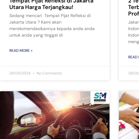
Tempat Pijat Refleksi di Jakarta
2 T
Utara Harga Terjangkau!
Terb
Pro
Sedang mencari Tempat Pijat Refleksi di
Jakarta Utara ? Kami akan
Jakar
merekomendasikannya kepada anda anda
Indon
untuk anda yang tinggal di
Indon
meng
READ MORE »
READ 
28/05/2024
No Comments
28/0