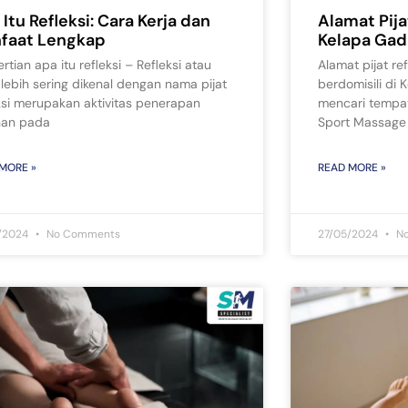
Itu Refleksi: Cara Kerja dan
Alamat Pija
faat Lengkap
Kelapa Gad
rtian apa itu refleksi – Refleksi atau
Alamat pijat re
lebih sering dikenal dengan nama pijat
berdomisili di
ksi merupakan aktivitas penerapan
mencari tempat 
nan pada
Sport Massage
MORE »
READ MORE »
/2024
No Comments
27/05/2024
No