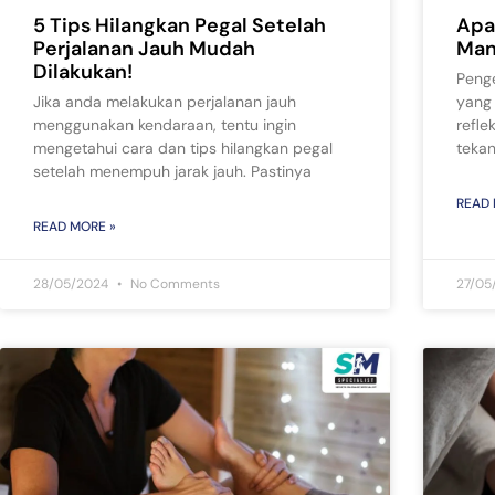
5 Tips Hilangkan Pegal Setelah
Apa 
Perjalanan Jauh Mudah
Man
Dilakukan!
Penge
Jika anda melakukan perjalanan jauh
yang 
menggunakan kendaraan, tentu ingin
refle
mengetahui cara dan tips hilangkan pegal
teka
setelah menempuh jarak jauh. Pastinya
READ 
READ MORE »
28/05/2024
No Comments
27/05