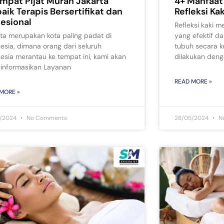
empat Pijat Murah Jakarta
4+ Manfaat 
aik Terapis Bersertifikat dan
Refleksi Ka
fesional
Refleksi kaki 
ta merupakan kota paling padat di
yang efektif d
esia, dimana orang dari seluruh
tubuh secara ke
esia merantau ke tempat ini, kami akan
dilakukan deng
informasikan Layanan
READ MORE »
MORE »
5/2024
No Comments
28/05/2024
N